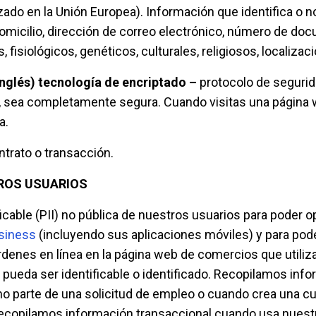
do en la Unión Europea). Información que identifica o n
 domicilio, dirección de correo electrónico, número de do
, fisiológicos, genéticos, culturales, religiosos, localizaci
inglés) tecnología de encriptado –
protocolo de segurid
sa, sea completamente segura. Cuando visitas una página 
a.
trato o transacción.
ROS USUARIOS
icable (PII) no pública de nuestros usuarios para poder 
siness
(incluyendo sus aplicaciones móviles) y para pode
órdenes en línea en la página web de comercios que utili
ed pueda ser identificable o identificado. Recopilamos i
omo parte de una solicitud de empleo o cuando crea una c
recopilamos información transaccional cuando usa nuestr