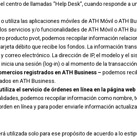
el centro de llamadas “Help Desk”, cuando responde a una
 o utiliza las aplicaciones móviles de ATH Móvil o ATH Bu
 los servicios y/o funcionalidades de ATH Móvil o ATH Bu
o producto pvot, podemos recopilar información relacion
a tarjeta débito que recibe los fondos. La información tr
orreo electrónico. La dirección de IP, el modelo y el si
nicia una sesión (log-in) o al momento de la transacción
omercios registrados en ATH Business –
podemos recib
rados en ATH Business.
iliza el servicio de órdenes en línea en la página we
onalidades, podemos recopilar información como nombre, t
rden en línea y para poder enviarle información actualiz
á utilizada solo para ese propósito de acuerdo a lo estip