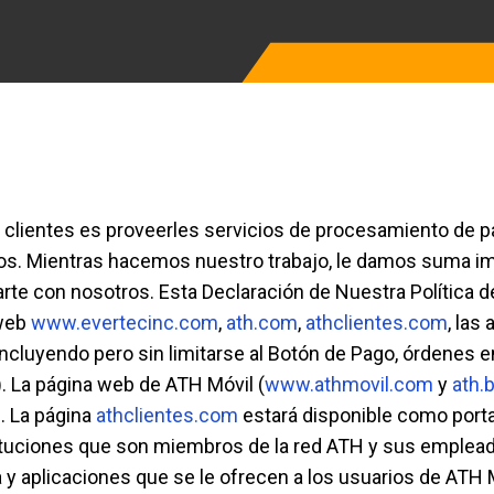
lientes es proveerles servicios de procesamiento de pa
mos. Mientras hacemos nuestro trabajo, le damos suma imp
te con nosotros. Esta Declaración de Nuestra Política de
 web
www.evertecinc.com
,
ath.com
,
athclientes.com
, las
ncluyendo pero sin limitarse al Botón de Pago, órdenes en
. La página web de ATH Móvil (
www.athmovil.com
y
ath.
n. La página
athclientes.com
estará disponible como portal
stituciones que son miembros de la red ATH y sus emplea
ía y aplicaciones que se le ofrecen a los usuarios de AT