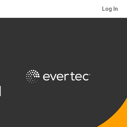
Log In
d