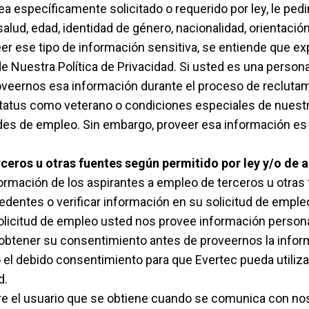
ea específicamente solicitado o requerido por ley, le ped
lud, edad, identidad de género, nacionalidad, orientación s
eer ese tipo de información sensitiva, se entiende que e
e Nuestra Política de Privacidad. Si usted es una persona
eernos esa información durante el proceso de reclutami
estatus como veterano o condiciones especiales de nuest
des de empleo. Sin embargo, proveer esa información es
ceros u otras fuentes según permitido por ley y/o de
rmación de los aspirantes a empleo de terceros u otras 
edentes o verificar información en su solicitud de emple
solicitud de empleo usted nos provee información persona
y obtener su consentimiento antes de proveernos la info
 el debido consentimiento para que Evertec pueda utiliza
d.
e el usuario que se obtiene cuando se comunica con nosot